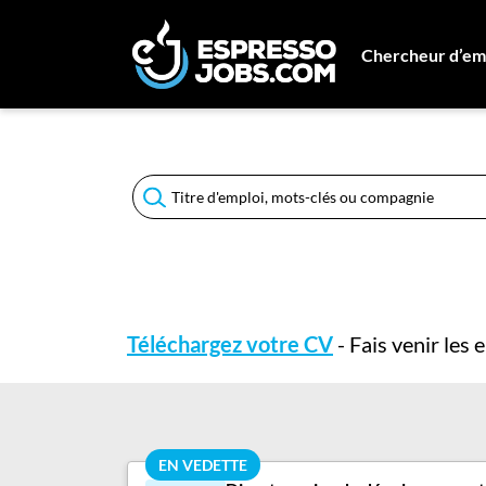
Chercheur d’em
Connexion
Créez un compte
Emplois
Recherchez un emploi
Compagnies
Ma boîte à outils
Téléchargez votre CV
- Fais venir les
Conseils carrière
Nos chroniques
Inscrivez-vous à l'infolettre
EN VEDETTE