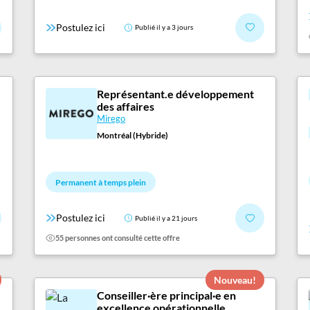
Postulez ici
Publié il y a 3 jours
Représentant.e développement
des affaires
Mirego
Montréal (Hybride)
Permanent à temps plein
Postulez ici
Publié il y a 21 jours
55 personnes ont consulté cette offre
Nouveau!
Conseiller·ère principal·e en
excellence opérationnelle