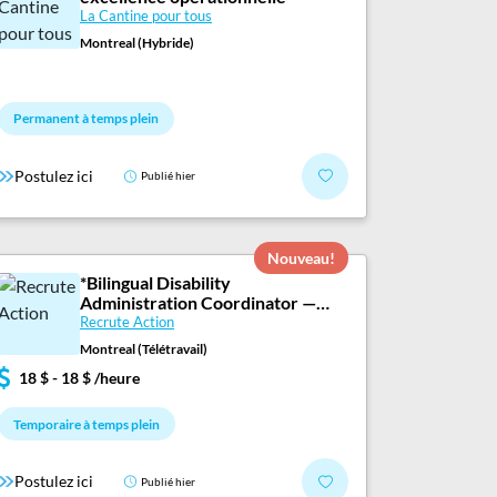
La Cantine pour tous
Montreal (Hybride)
Permanent à temps plein
Postulez ici
Publié hier
Nouveau!
*Bilingual Disability
Administration Coordinator —
100% Remote
Recrute Action
Montreal (Télétravail)
18 $ - 18 $ /heure
Temporaire à temps plein
Postulez ici
Publié hier