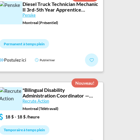
Diesel Truck Technician Mechanic
II 3rd-5th Year Apprentice
Program
Penske
Montreal (Présentiel)
Permanent à temps plein
Postulez ici
Publié hier
Nouveau!
*Bilingual Disability
Administration Coordinator —
100% Remote
Recrute Action
Montreal (Télétravail)
18 $ - 18 $ /heure
Temporaire à temps plein