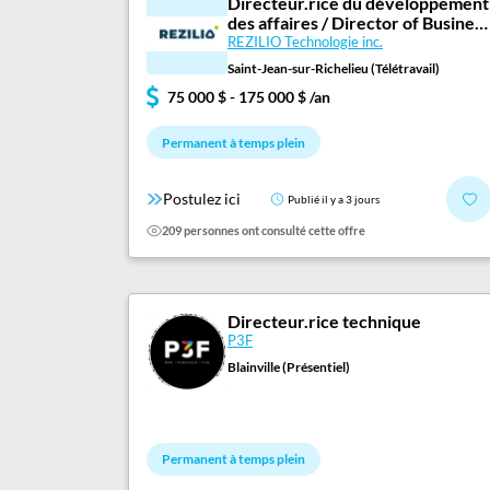
Directeur.rice du développement
Employeurs
des affaires / Director of Business
Development
Publiez une offre d'emploi
REZILIO Technologie inc.
Saint-Jean-sur-Richelieu (Télétravail)
75 000 $ - 175 000 $ /an
Permanent à temps plein
Postulez ici
Publié il y a 3 jours
209 personnes ont consulté cette offre
Directeur.rice technique
P3F
Blainville (Présentiel)
Permanent à temps plein