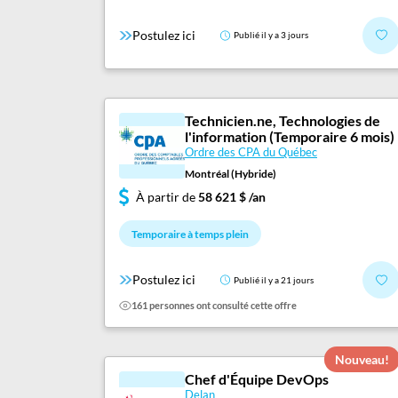
Postulez ici
Publié il y a 3 jours
Technicien.ne, Technologies de
l'information (Temporaire 6 mois)
Ordre des CPA du Québec
Montréal (Hybride)
À partir de
58 621 $ /an
Temporaire à temps plein
Postulez ici
Publié il y a 21 jours
161 personnes ont consulté cette offre
Nouveau!
Chef d'Équipe DevOps
Delan