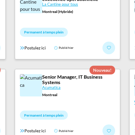
La Cantine pour tous
Montreal (Hybride)
Permanent à temps plein
Postulez ici
Publié hier
Nouveau!
Senior Manager, IT Business
Systems
Acumatica
Montreal
Permanent à temps plein
Postulez ici
Publié hier