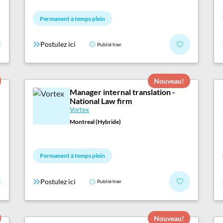
Permanent à temps plein
Postulez ici
Publié hier
Nouveau!
Manager internal translation -
National Law firm
Vortex
Montreal (Hybride)
Permanent à temps plein
Postulez ici
Publié hier
Nouveau!