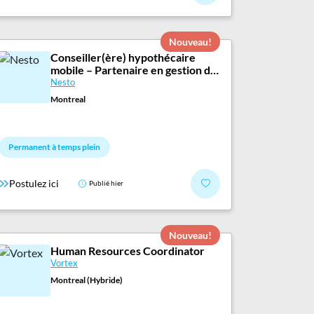
Nouveau!
Conseiller(ère) hypothécaire
mobile – Partenaire en gestion de
patrimoine
Nesto
Montreal
Permanent à temps plein
Postulez ici
Publié hier
Nouveau!
Human Resources Coordinator
Vortex
Montreal (Hybride)