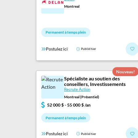
Montreal
Permanent à temps plein
Postulez ici
Publié hier
Nouveau!
Spécialiste au soutien des
conseillers, Investissements
Recrute Action
Montreal (Présentiel)
52 000 $ - 55 000 $ /an
Permanent à temps plein
Postulez ici
Publié hier