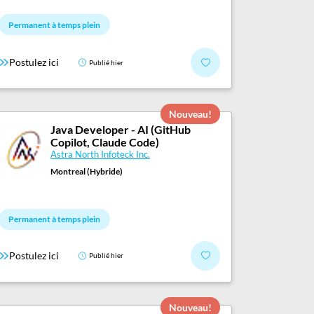
Permanent à temps plein
Postulez ici
Publié hier
Nouveau!
Java Developer - AI (GitHub
Copilot, Claude Code)
Astra North Infoteck Inc.
Montreal (Hybride)
Permanent à temps plein
Postulez ici
Publié hier
Nouveau!