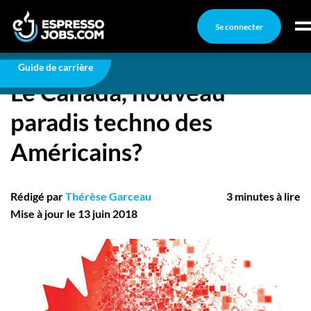
Se connecter
Carrière
Le Canada, nouveau paradis techno des
Américains?
Connexion
Guide de carrière
Le Canada, nouveau
Créez un compte
paradis techno des
Emplois
Américains?
Recherchez un emploi
Compagnies
Rédigé par
Thérèse Garceau
3 minutes à lire
Ma boîte à outils
Mise à jour le 13 juin 2018
Conseils carrière
Nos chroniques
Inscrivez-vous à l'infolettre