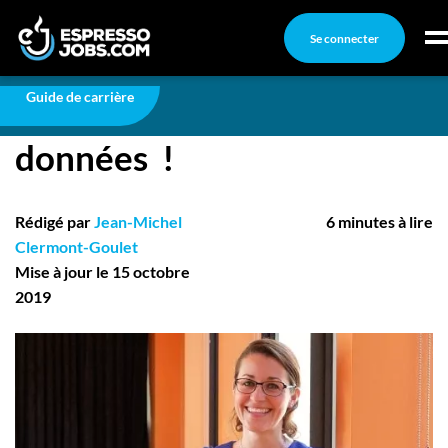
Se connecter
Carrière
Son job : faire parler les données !
Connexion
Guide de carrière
Son job : faire parler les
Créez un compte
données !
Emplois
Recherchez un emploi
Rédigé par
Jean-Michel
6 minutes à lire
Compagnies
Clermont-Goulet
Mise à jour le 15 octobre
2019
Ma boîte à outils
Conseils carrière
Nos chroniques
Inscrivez-vous à l'infolettre