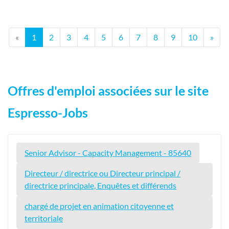
«
1
2
3
4
5
6
7
8
9
10
»
Offres d'emploi associées sur le site
Espresso-Jobs
Senior Advisor - Capacity Management - 85640
Directeur / directrice ou Directeur principal /
directrice principale, Enquêtes et différends
chargé de projet en animation citoyenne et
territoriale