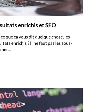
mployeurs
z une offre d'emploi
sultats enrichis et SEO
-ce que ça vous dit quelque chose, les
ltats enrichis ? Il ne faut pas les sous-
imer...