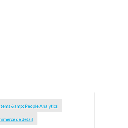
stems &amp; People Analytics
ommerce de détail