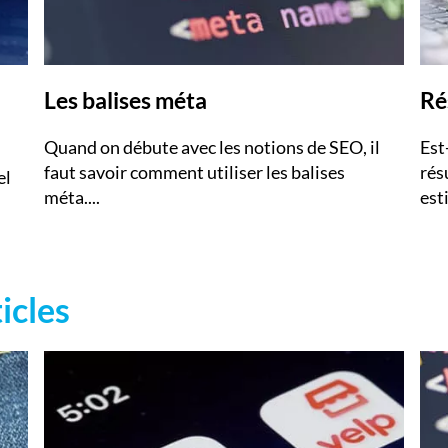
E
Publie
Les balises méta
Ré
Quand on débute avec les notions de SEO, il
Est
faut savoir comment utiliser les balises
résu
el
méta....
est
icles