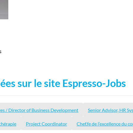
s
ées sur le site Espresso-Jobs
res / Director of Business Development
Senior Advisor, HR Sy
thérapie
Project Coordinator
Chef.fe de l’excellence du c