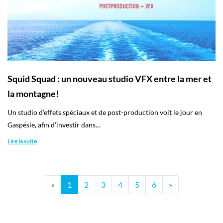
Squid Squad : un nouveau studio VFX entre la mer et
la montagne!
Un studio d’effets spéciaux et de post-production voit le jour en
Gaspésie, afin d’investir dans...
Lire la suite
«
1
2
3
4
5
6
»