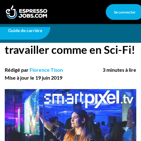
Se connecter
Carrière
SmartPixel.tv, pour travailler comme en Sci-Fi!
Connexion
Guide de carrière
SmartPixel.tv, pour
Créez un compte
travailler comme en Sci-Fi!
Emplois
Recherchez un emploi
Rédigé par
Florence Tison
3 minutes à lire
Compagnies
Mise à jour le 19 juin 2019
Ma boîte à outils
Conseils carrière
Nos chroniques
Inscrivez-vous à l'infolettre