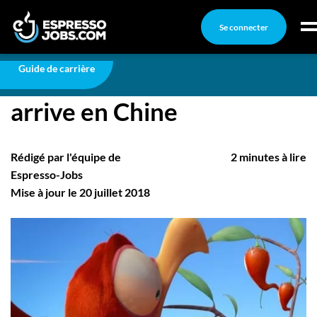
Se connecter
Carrière
La série animée Cracké arrive en Chine
Connexion
Guide de carrière
La série animée Cracké
Créez un compte
arrive en Chine
Emplois
Recherchez un emploi
Rédigé par l'équipe de
2 minutes à lire
Compagnies
Espresso-Jobs
Mise à jour le 20 juillet 2018
Ma boîte à outils
Conseils carrière
Nos chroniques
Inscrivez-vous à l'infolettre