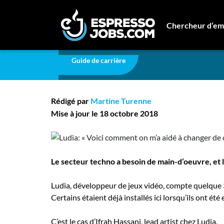
Jeux vidéo
Ludia: « Voici comment on m’a aidé à
Chercheur d’em
Ludia: « Voici commen
Connexion
Guide de carrière
Créez un compte
continent ! »
Emplois
Rédigé par
Martine Turenne
Recherchez un emploi
Mise à jour le 18 octobre 2018
Compagnies
Ma boîte à outils
Le secteur techno a besoin de main-d’oeuvre, et 
Conseils carrière
Nos chroniques
Ludia,
développeur de jeux vidéo, compte quelque 
Certains étaient déjà installés ici lorsqu’ils ont ét
Inscrivez-vous à l'infolettre
C’est le cas d’Ifrah Hassani, lead artist chez Ludia.