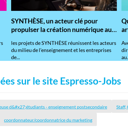
SYNTHÈSE, un acteur clé pour
Qu
propulser la création numérique au
ar
Québec
rs
les projets de SYNTHÈSE réunissent les acteurs
Ave
du milieu de l’enseignement et les entreprises
dir
de...
au.
ées sur le site Espresso-Jobs
euse d&#x27;étudiants - enseignement postsecondaire
Staff,
coordonnateur/coordonnatrice du marketing