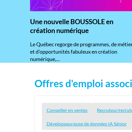
Une nouvelle BOUSSOLE en
création numérique
​Le Québec regorge de programmes, de métie
et d’opportunités fabuleux en création
numérique,...
Offres d'emploi associ
Conseiller en ventes
Recruteur/recrut
Développeur.euse de données IA Sénior