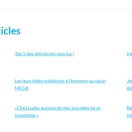
icles
Top 5 des articles les plus lus !
Ir
Les jeux vidéo québécois à l’honneur au salon
Je
MEGA
60
«Chez Ludia, aucune de mes journées ne se
Re
ressemble »
in