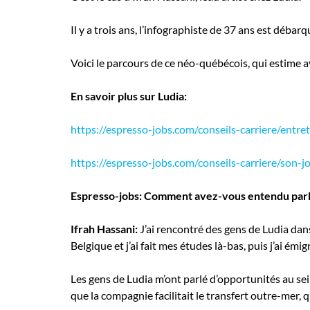
Employeurs
Publiez une offre d'emploi
Il y a trois ans, l’infographiste de 37 ans est débar
Voici le parcours de ce néo-québécois, qui estime avo
En savoir plus sur Ludia:
https://espresso-jobs.com/conseils-carriere/entre
https://espresso-jobs.com/conseils-carriere/son
Espresso-jobs: Comment avez-vous entendu parle
Ifrah Hassani:
J’ai rencontré des gens de Ludia dans
Belgique et j’ai fait mes études là-bas, puis j’ai ém
Les gens de Ludia m’ont parlé d’opportunités au sein 
que la compagnie facilitait le transfert outre-mer, 