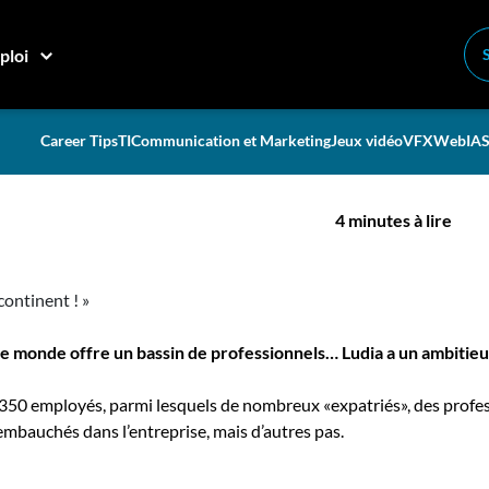
 changer de continent ! »
ploi
t on m’a aidé à changer de
Career Tips
TI
Communication et Marketing
Jeux vidéo
VFX
Web
IA
S
4 minutes à lire
le monde offre un bassin de professionnels… Ludia a un ambitieux
350 employés, parmi lesquels de nombreux «expatriés», des profes
é embauchés dans l’entreprise, mais d’autres pas.