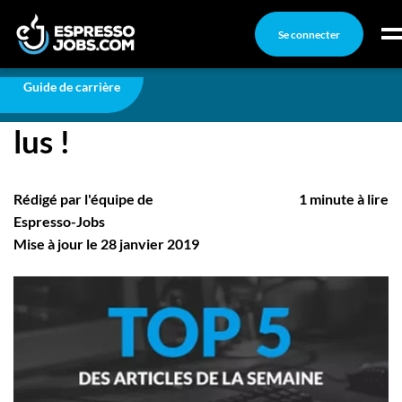
Se connecter
Carrière
Top 5 des articles les plus lus !
Connexion
Guide de carrière
Top 5 des articles les plus
Créez un compte
lus !
Emplois
Recherchez un emploi
Rédigé par l'équipe de
1 minute à lire
Compagnies
Espresso-Jobs
Mise à jour le 28 janvier 2019
Ma boîte à outils
Conseils carrière
Nos chroniques
Inscrivez-vous à l'infolettre