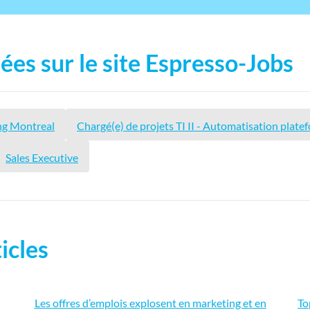
ées sur le site Espresso-Jobs
ing Montreal
Chargé(e) de projets TI II - Automatisation plate
Sales Executive
icles
Les offres d’emplois explosent en marketing et en
To