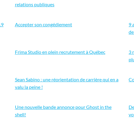
relations publiques
19
Accepter son congédiement
9 
de
Frima Studio en plein recrutement à Québec
3 
pl
Sean Sabino : une réorientation de carrière qui en a
Co
valu la peine !
Une nouvelle bande annonce pour Ghost in the
De
shell!
vo