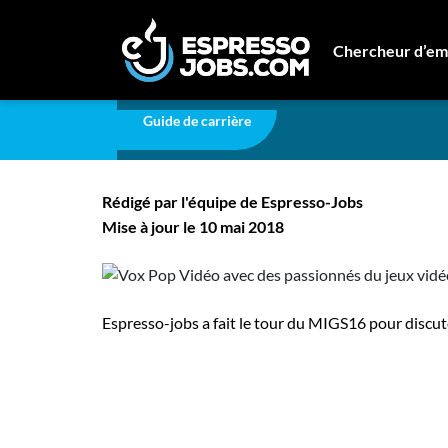
Carrière
Vox Pop Vidéo avec des passionnés du 
Chercheur d’em
Vox Pop Vidéo avec de
Connexion
Guide de carrière
Créez un compte
vidéo!
Emplois
Rédigé par l'équipe de Espresso-Jobs
Recherchez un emploi
Mise à jour le 10 mai 2018
Compagnies
Ma boîte à outils
Espresso-jobs a fait le tour du MIGS16 pour discute
Conseils carrière
Nos chroniques
Inscrivez-vous à l'infolettre