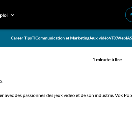
jeux vidéo!
ploi
s passionnés du jeux
Career Tips
TI
Communication et Marketing
Jeux vidéo
VFX
Web
IA
S
1 minute à lire
r avec des passionnés des jeux vidéo et de son industrie. Vox Pop, a