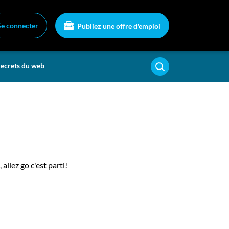
Se connecter
Publiez une offre d'emploi
ecrets du web
llez go c'est parti!