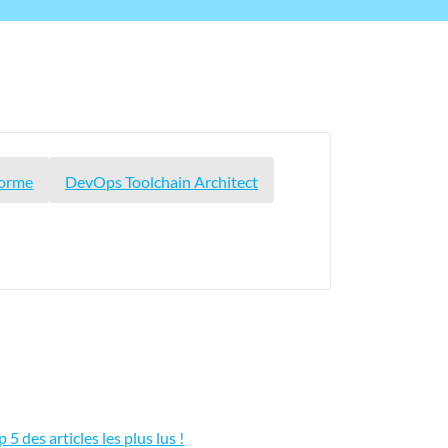
forme
DevOps Toolchain Architect
p 5 des articles les plus lus !