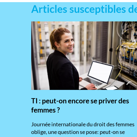
Employeurs
Articles susceptibles d
Publiez une offre d'emploi
TI : peut-on encore se priver des
femmes ?
​Journée internationale du droit des femmes
oblige, une question se pose: peut-on se