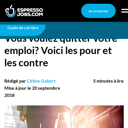
Se connecter
Carrière
Vous voulez quitter votre emploi? Voici les pour et
les contre
Connexion
Guide de carrière
Vous voulez quitter votre
Créez un compte
emploi? Voici les pour et
Emplois
les contre
Recherchez un emploi
Compagnies
Rédigé par
Céline Gobert
5 minutes à lire
Ma boîte à outils
Mise à jour le 20 septembre
2018
Conseils carrière
Nos chroniques
Inscrivez-vous à l'infolettre