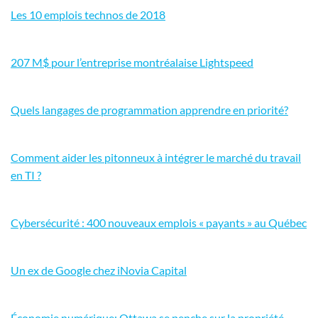
Les 10 emplois technos de 2018
207 M$ pour l’entreprise montréalaise Lightspeed
Quels langages de programmation apprendre en priorité?
Comment aider les pitonneux à intégrer le marché du travail
en TI ?
Cybersécurité : 400 nouveaux emplois « payants » au Québec
Un ex de Google chez iNovia Capital
Économie numérique: Ottawa se penche sur la propriété