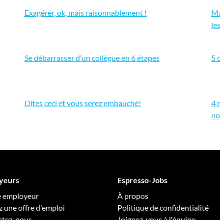
Exagérer, ok, mais raisonnablement !
Ma
le
Se débarrasser d’un collègue en 6 étapes
5 
Dites ceci et vous serez embauché!
4 
no
yeurs
Espresso-Jobs
e employeur
À propos
z une offre d'emploi
Politique de confidentialité
ctez-nous
Joignez-vous à l'équipe