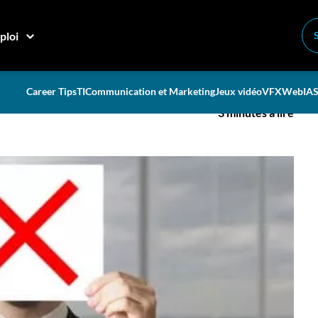
éférences
ploi
 à cause de ses références
Career Tips
TI
Communication et Marketing
Jeux vidéo
VFX
Web
IA
S
3 minutes à lire