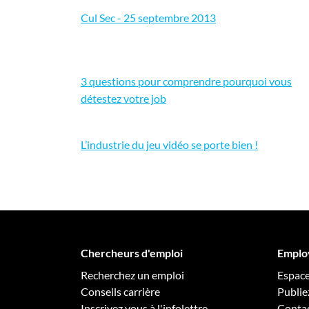
Cul Sec - 25 septembre 2013
3 questions pour comprendre pourquoi vous
détestez votre job
L’industrie du jeu vidéo se porte bien !
Chercheurs d'emploi
Emplo
Recherchez un emploi
Espac
Conseils carrière
Publie
Inscrivez vous à l'infolettre
Conta