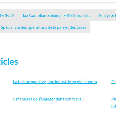
 (H/F/D)
Tax Compliance &amp; HRIS Specialist
Analyste 
Spécialiste des opérations de la paie et des taxes
icles
La techno sportive, une industrie en plein boom
Es
5 manières de s’engager dans son travail
Pl
qu