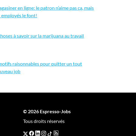
gasiner en ligne: le patron n’aime pas ça, mais
s employés le font!
choses à savoir sur la marijuana au travail
motifs raisonnables pour quitter un tout
uveau job
© 2026 Espresso-Jobs
Tous droits réservés