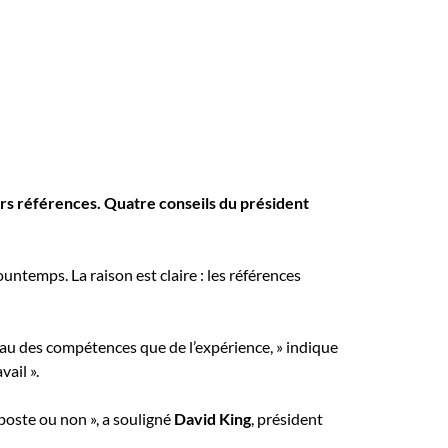
eurs références. Quatre conseils du président
temps. La raison est claire : les références
eau des compétences que de l’expérience, » indique
vail ».
 poste ou non », a souligné
David King
, président