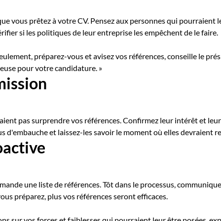
que vous prêtez à votre CV. Pensez aux personnes qui pourraient l
ifier si les politiques de leur entreprise les empêchent de le faire.
eulement, préparez-vous et avisez vos références, conseille le pr
euse pour votre candidature. »
mission
ent pas surprendre vos références. Confirmez leur intérêt et leur 
us d'embauche et laissez-les savoir le moment où elles devraient r
oactive
ande une liste de références. Tôt dans le processus, communiquez
ous préparez, plus vos références seront efficaces.
ions sur vos forces et faiblesses qui pourraient leur être posées,