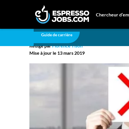
Carrière
1 candidat sur 3 exclu à cause de ses r
Chercheur d’em
1 candidat sur 3 exclu
Connexion
Guide de carrière
Créez un compte
Rédigé par
Florence Tison
Emplois
Mise à jour le 13 mars 2019
Recherchez un emploi
Compagnies
Ma boîte à outils
Conseils carrière
Nos chroniques
Inscrivez-vous à l'infolettre