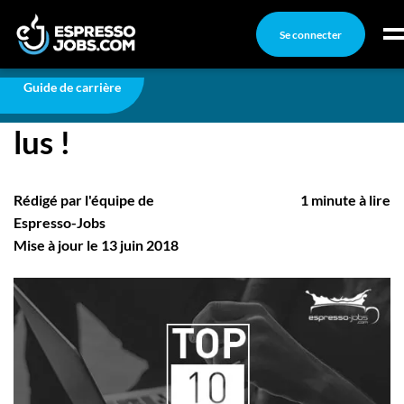
Se connecter
Carrière
Top 10 des articles les plus lus !
Connexion
Guide de carrière
Top 10 des articles les plus
Créez un compte
lus !
Emplois
Recherchez un emploi
Rédigé par l'équipe de
1 minute à lire
Compagnies
Espresso-Jobs
Mise à jour le 13 juin 2018
Ma boîte à outils
Conseils carrière
Nos chroniques
Inscrivez-vous à l'infolettre