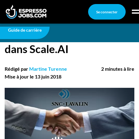
Se connecter
Carrière
SNC-Lavalin s’implique dans Scale.AI
Connexion
Guide de carrière
SNC-Lavalin s’implique
Créez un compte
dans Scale.AI
Emplois
Recherchez un emploi
Rédigé par
Martine Turenne
2 minutes à lire
Compagnies
Mise à jour le 13 juin 2018
Ma boîte à outils
Conseils carrière
Nos chroniques
Inscrivez-vous à l'infolettre