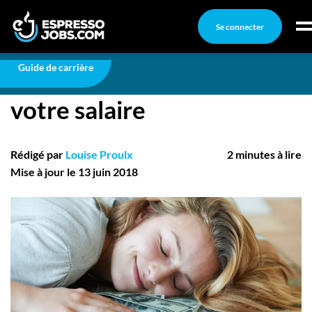
Se connecter
Carrière
9 facteurs qui déterminent votre salaire
Connexion
Guide de carrière
9 facteurs qui déterminent
Créez un compte
votre salaire
Emplois
Recherchez un emploi
Rédigé par
Louise Proulx
2 minutes à lire
Compagnies
Mise à jour le 13 juin 2018
Ma boîte à outils
Conseils carrière
Nos chroniques
Inscrivez-vous à l'infolettre