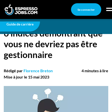
Se connecter
Carrière
6 indices démontrant que vous ne devriez pas être
gestionnaire
Connexion
Guide de carrière
6 indices démontrant que
Créez un compte
vous ne devriez pas être
Emplois
gestionnaire
Recherchez un emploi
Compagnies
Rédigé par
Florence Breton
4 minutes à lire
Ma boîte à outils
Mise à jour le 15 mai 2023
Conseils carrière
Nos chroniques
Inscrivez-vous à l'infolettre