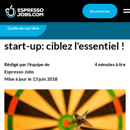
Se connecter
Carrière
Mémo aux lanceurs de start-up: ciblez l'essentiel !
Connexion
Guide de carrière
Mémo aux lanceurs de
Créez un compte
start-up: ciblez l'essentiel !
Emplois
Recherchez un emploi
Rédigé par l'équipe de
4 minutes à lire
Compagnies
Espresso-Jobs
Mise à jour le 13 juin 2018
Ma boîte à outils
Conseils carrière
Nos chroniques
Inscrivez-vous à l'infolettre