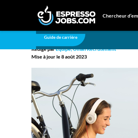
Carrière
Renforcez vos compétences pendant v
Chercheur d’em
Renforcez vos compét
Connexion
Guide de carrière
Créez un compte
Rédigé par
Équipe, Uman Recrutement
Emplois
Mise à jour le 8 août 2023
Recherchez un emploi
Compagnies
Ma boîte à outils
Conseils carrière
Nos chroniques
Inscrivez-vous à l'infolettre