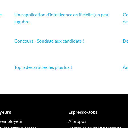
e
Une application d’intelligence artificielle (un peu)
Co
lugubre
de
Concours - Sondage aux candidats !
De
Top 5 des articles les plus lus !
Am
yeurs
Espresso-Jobs
e employeur
À propos
z une offre d'emploi
Politique de confidentialité