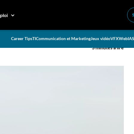
os congés
ploi
ences pendant vos congés
Career Tips
TI
Communication et Marketing
Jeux vidéo
VFX
Web
IA
S
3 minutes à lire