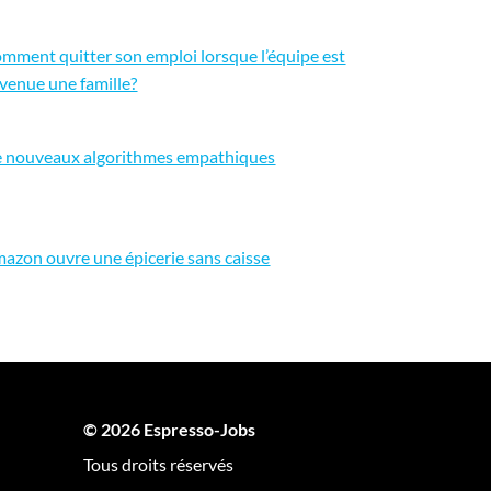
mment quitter son emploi lorsque l’équipe est
venue une famille?
 nouveaux algorithmes empathiques
azon ouvre une épicerie sans caisse
© 2026 Espresso-Jobs
Tous droits réservés