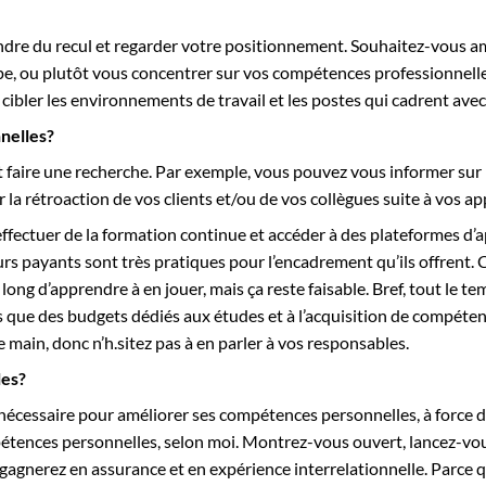
ndre du recul et regarder votre positionnement. Souhaitez-vous a
pe, ou plutôt vous concentrer sur vos compétences professionnelles
 cibler les environnements de travail et les postes qui cadrent avec 
nelles?
 faire une recherche. Par exemple, vous pouvez vous informer sur l
r la rétroaction de vos clients et/ou de vos collègues suite à vos a
effectuer de la formation continue et accéder à des plateformes d’a
rs payants sont très pratiques pour l’encadrement qu’ils offrent. 
 long d’apprendre à en jouer, mais ça reste faisable. Bref, tout le
s que des budgets dédiés aux études et à l’acquisition de compéte
 main, donc n’h.sitez pas à en parler à vos responsables.
les?
nécessaire pour améliorer ses compétences personnelles, à force de 
pétences personnelles, selon moi. Montrez-vous ouvert, lancez-vou
agnerez en assurance et en expérience interrelationnelle. Parce que o