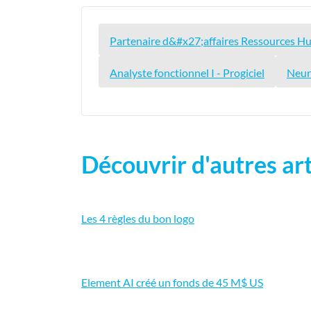
Partenaire d&#x27;affaires Ressources H
Analyste fonctionnel I - Progiciel
Neur
Découvrir d'autres art
Les 4 règles du bon logo
Element AI créé un fonds de 45 M$ US