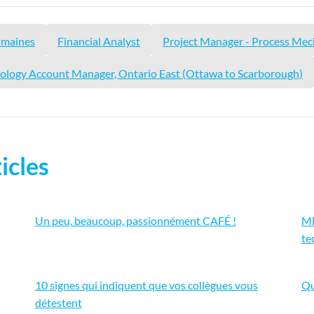
umaines
Financial Analyst
Project Manager - Process Mec
ology Account Manager, Ontario East (Ottawa to Scarborough)
icles
Un peu, beaucoup, passionnément CAFÉ !
MÉ
te
10 signes qui indiquent que vos collègues vous
Qu
détestent