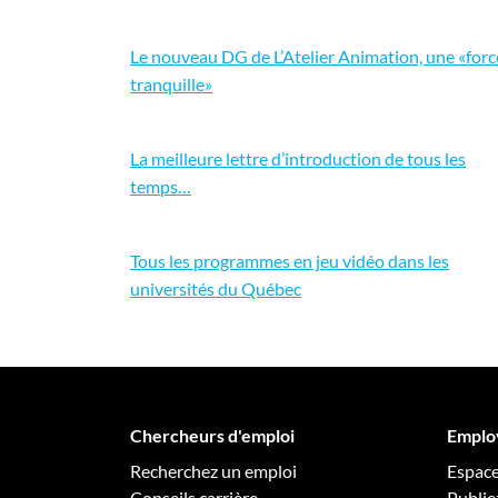
Le nouveau DG de L’Atelier Animation, une «forc
tranquille»
La meilleure lettre d’introduction de tous les
temps…
Tous les programmes en jeu vidéo dans les
universités du Québec
Chercheurs d'emploi
Emplo
Recherchez un emploi
Espac
Conseils carrière
Publie