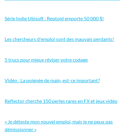
Série Indie Ubisoft : Reptoid emporte 50 000 $!
Les chercheurs d'emploi sont des mauvais perdants!
5 trucs pour mieux réviser votre codage
Vidéo : La poignée de main, est-ce important?
Reflector cherche 150 perles rares en FX et jeux vidéo
« Je déteste mon nouvel emploi, mais je ne peux pas
démissionner »