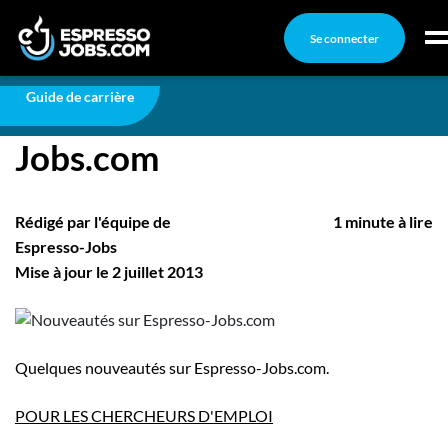
Se connecter
Carrière
Nouveautés sur Espresso-Jobs.com
Connexion
Guide de carrière
Nouveautés sur Espresso-
Créez un compte
Jobs.com
Emplois
Recherchez un emploi
Rédigé par l'équipe de
1 minute à lire
Compagnies
Espresso-Jobs
Mise à jour le 2 juillet 2013
Ma boîte à outils
Conseils carrière
Nos chroniques
Quelques nouveautés sur Espresso-Jobs.com.
Inscrivez-vous à l'infolettre
POUR LES CHERCHEURS D'EMPLOI