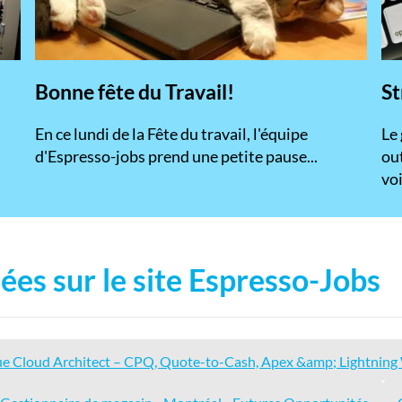
Bonne fête du Travail!
St
En ce lundi de la Fête du travail, l'équipe
​Le
d'Espresso-jobs prend une petite pause...
ou
voi
ées sur le site Espresso-Jobs
ue Cloud Architect – CPQ, Quote-to-Cash, Apex &amp; Lightni