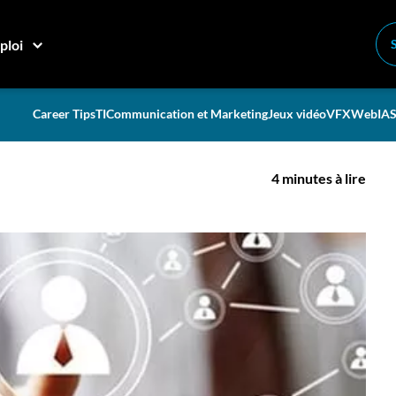
 sur LinkedIn
ploi
e à un recruteur sur
Career Tips
TI
Communication et Marketing
Jeux vidéo
VFX
Web
IA
S
4 minutes à lire