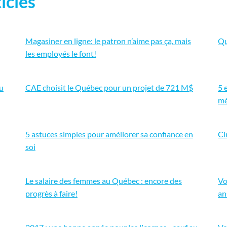
icles
Magasiner en ligne: le patron n’aime pas ça, mais
Qu
les employés le font!
eu
CAE choisit le Québec pour un projet de 721 M$
5 
mé
5 astuces simples pour améliorer sa confiance en
Ci
soi
Le salaire des femmes au Québec : encore des
Vo
progrès à faire!
an