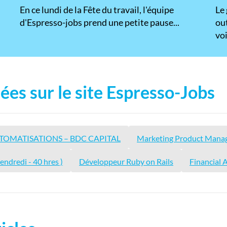
En ce lundi de la Fête du travail, l'équipe
​Le
d'Espresso-jobs prend une petite pause...
ou
voi
ées sur le site Espresso-Jobs
UTOMATISATIONS – BDC CAPITAL
Marketing Product Mana
endredi - 40 hres )
Développeur Ruby on Rails
Financial 