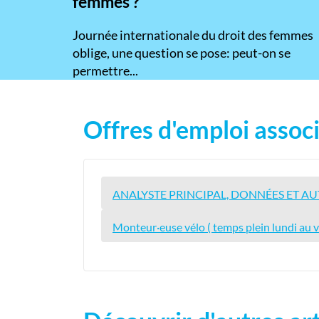
femmes ?
​Journée internationale du droit des femmes
oblige, une question se pose: peut-on se
permettre...
Offres d'emploi associ
ANALYSTE PRINCIPAL, DONNÉES ET A
Monteur·euse vélo ( temps plein lundi au v