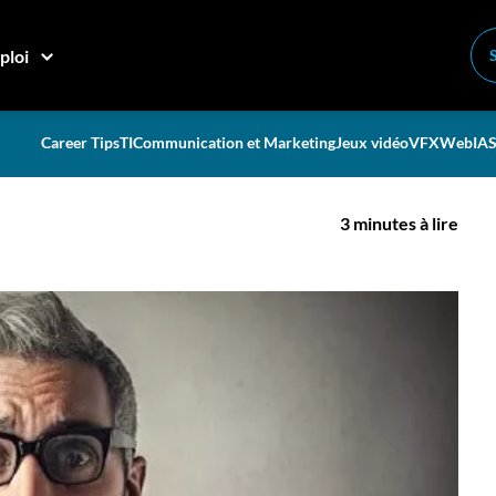
n mauvais employé !
ploi
 pas forcément un mauvais
Career Tips
TI
Communication et Marketing
Jeux vidéo
VFX
Web
IA
S
3 minutes à lire