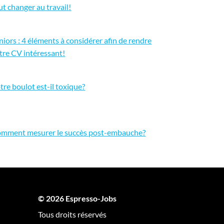
ut changer au travail!
niors : 4 éléments à considérer afin de rendre
tre CV intéressant!
tre boulot est-il toxique?
mment mesurer le succès post-embauche?
© 2026 Espresso-Jobs
Tous droits réservés