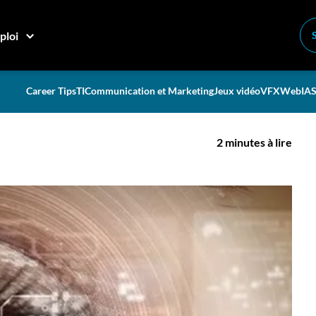
 pour Technologies iBIONICS
ploi
n$ en recherche pour
S
Career Tips
TI
Communication et Marketing
Jeux vidéo
VFX
Web
IA
S
2 minutes à lire