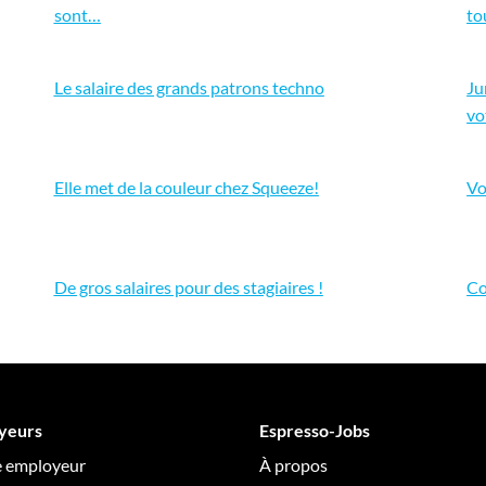
sont…
to
Le salaire des grands patrons techno
Ju
vo
Elle met de la couleur chez Squeeze!
Vo
De gros salaires pour des stagiaires !
Co
yeurs
Espresso-Jobs
e employeur
À propos