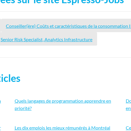
Conseiller(ère) Coûts et caractéristiques de la consommation I
Senior Risk Specialist, Analytics Infrastructure
icles
n
Quels langages de programmation apprendre en
Do
priorité?
en
r
Les dix emplois les mieux rémunérés à Montréal
Ce