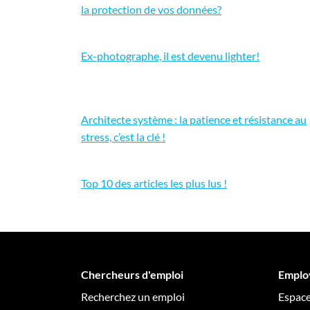
la protection de vos données?
Ex-photographe, il est devenu lighter!
Architecte système : la patience et résistance au
stress, c’est la clé !
Top 10 des articles les plus lus !
Chercheurs d'emploi
Emplo
Recherchez un emploi
Espac