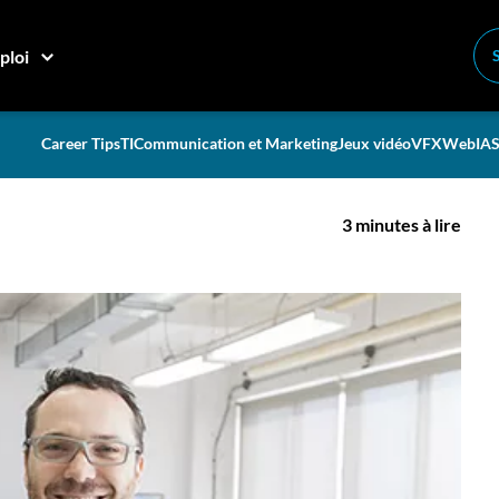
 travaille avec la NASA
ploi
 montréalaise qui travaille
Career Tips
TI
Communication et Marketing
Jeux vidéo
VFX
Web
IA
S
3 minutes à lire