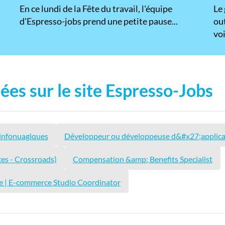
En ce lundi de la Fête du travail, l'équipe
​Le
d'Espresso-jobs prend une petite pause...
ou
voi
ées sur le site Espresso-Jobs
 infonuagiques
Développeur ou développeuse d&#x27;applicati
ces - Crossroads)
Compensation &amp; Benefits Specialist
e | E-commerce Studio Coordinator