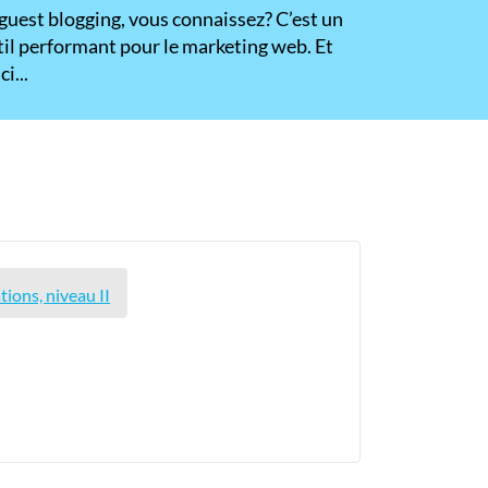
 guest blogging, vous connaissez? C’est un
til performant pour le marketing web. Et
ci...
ons, niveau II