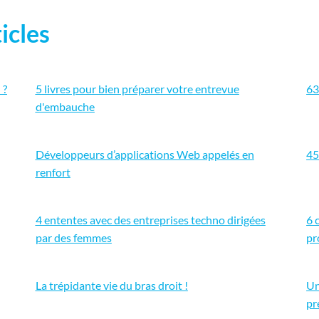
icles
 ?
5 livres pour bien préparer votre entrevue
63
d'embauche
Développeurs d’applications Web appelés en
45
renfort
4 ententes avec des entreprises techno dirigées
6 
par des femmes
pr
La trépidante vie du bras droit !
Un
pr