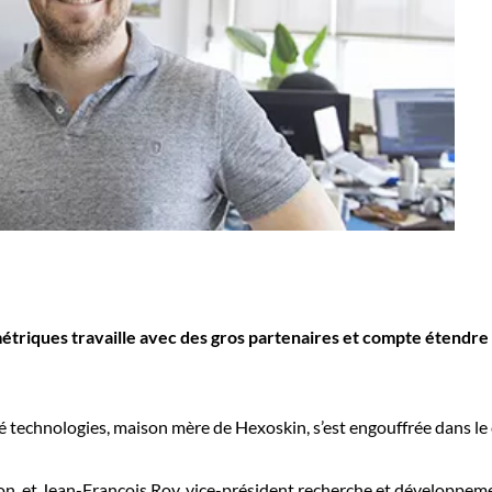
triques travaille avec des gros partenaires et compte étendre
é technologies, maison mère de Hexoskin, s’est engouffrée dans l
ion, et Jean-François Roy, vice-président recherche et développemen