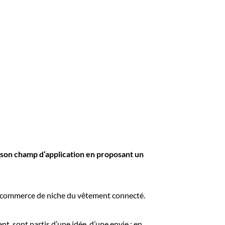
 son champ d’application en proposant un
e commerce de niche du vêtement connecté.
t, sont partis d’une idée, d’une envie : en