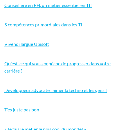
Conseillère en RH, un métier essentiel en TI!
5 compétences primordiales dans les TI
Vivendi largue Ubisoft
Qu'est-ce qui vous empêche de progresser dans votre
carrière ?
Développeur advocate : aimer la techno et les gens !
T’es juste pas bon!
« Je fais le métier le plus cool du monde! »