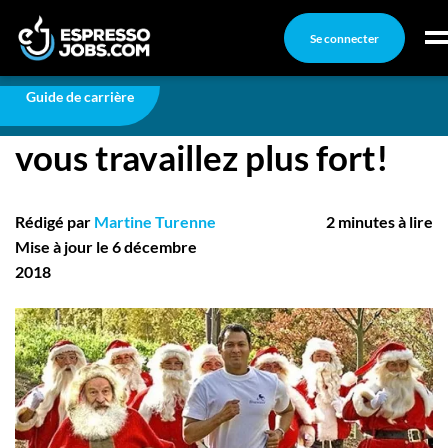
Se connecter
Carrière
C’est bientôt Noël… et vous travaillez plus fort!
Connexion
Guide de carrière
C’est bientôt Noël… et
Créez un compte
vous travaillez plus fort!
Emplois
Recherchez un emploi
Rédigé par
Martine Turenne
2 minutes à lire
Compagnies
Mise à jour le 6 décembre
2018
Ma boîte à outils
Conseils carrière
Nos chroniques
Inscrivez-vous à l'infolettre