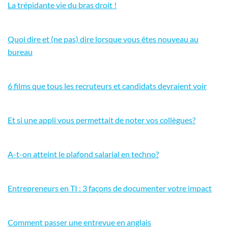
La trépidante vie du bras droit !
Quoi dire et (ne pas) dire lorsque vous êtes nouveau au
bureau
6 films que tous les recruteurs et candidats devraient voir
Et si une appli vous permettait de noter vos collègues?
A-t-on atteint le plafond salarial en techno?
Entrepreneurs en TI : 3 façons de documenter votre impact
Comment passer une entrevue en anglais