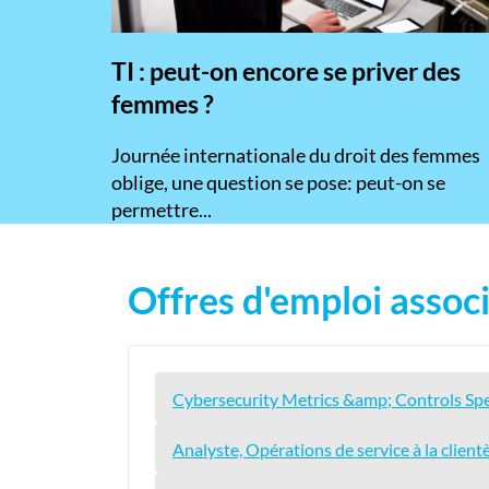
TI : peut-on encore se priver des
femmes ?
​Journée internationale du droit des femmes
oblige, une question se pose: peut-on se
permettre...
Offres d'emploi associ
Cybersecurity Metrics &amp; Controls Spec
Analyste, Opérations de service à la client