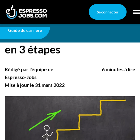
Se connecter
Carrière
Établir son plan de carrière en 3 étapes
Connexion
Guide de carrière
Établir son plan de carrière
Créez un compte
en 3 étapes
Emplois
Recherchez un emploi
Rédigé par l'équipe de
6 minutes à lire
Compagnies
Espresso-Jobs
Mise à jour le 31 mars 2022
Ma boîte à outils
Conseils carrière
Nos chroniques
Inscrivez-vous à l'infolettre