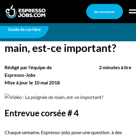
Se connecter
Carrière
Vidéo : La poignée de main, est-ce important?
Connexion
Guide de carrière
Vidéo : La poignée de
Créez un compte
main, est-ce important?
Emplois
Recherchez un emploi
Rédigé par l'équipe de
2 minutes à lire
Compagnies
Espresso-Jobs
Mise à jour le 10 mai 2018
Ma boîte à outils
Conseils carrière
Entrevue corsée # 4
Nos chroniques
Inscrivez-vous à l'infolettre
Chaque semaine, Espresso-jobs pose une question à des