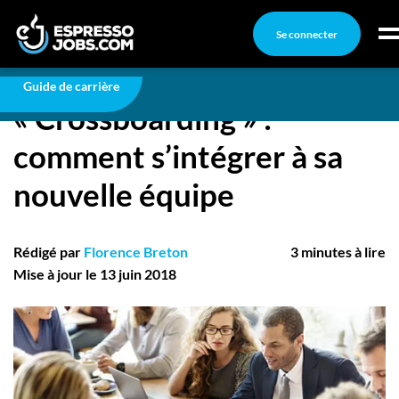
Se connecter
Carrière
« Crossboarding » : comment s’intégrer à sa
nouvelle équipe
Connexion
Guide de carrière
« Crossboarding » :
Créez un compte
comment s’intégrer à sa
Emplois
nouvelle équipe
Recherchez un emploi
Compagnies
Rédigé par
Florence Breton
3 minutes à lire
Ma boîte à outils
Mise à jour le 13 juin 2018
Conseils carrière
Nos chroniques
Inscrivez-vous à l'infolettre