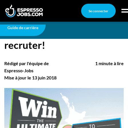
Se connecter
Carrière
Une nouvelle façon de recruter!
Connexion
Guide de carrière
Une nouvelle façon de
Créez un compte
recruter!
Emplois
Recherchez un emploi
Rédigé par l'équipe de
1 minute à lire
Compagnies
Espresso-Jobs
Mise à jour le 13 juin 2018
Ma boîte à outils
Conseils carrière
Nos chroniques
Inscrivez-vous à l'infolettre