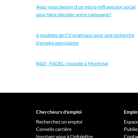
Avez-vous besoin d’un micro-influenceur social
pour faire décoller votre campagne?
6 modèles de CV originaux pour une recherche
d'emploi percutante
R&D : FADEL s’installe à Montréal
Chercheurs d'emploi
Emplo
Recherchez un emploi
Espac
Conseils carrière
Publie
Inscrivez vous à l'infolettre
Conta