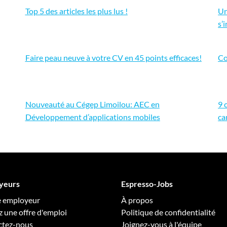
Top 5 des articles les plus lus !
Un
s’
Faire peau neuve à votre CV en 45 points efficaces!
Co
Nouveauté au Cégep Limoilou: AEC en
9 
Développement d’applications mobiles
ca
yeurs
Espresso-Jobs
e employeur
À propos
z une offre d'emploi
Politique de confidentialité
ctez-nous
Joignez-vous à l'équipe