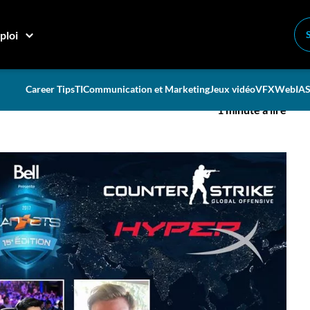
ne!
ploi
eu en fin de semaine!
Career Tips
TI
Communication et Marketing
Jeux vidéo
VFX
Web
IA
S
1 minute à lire