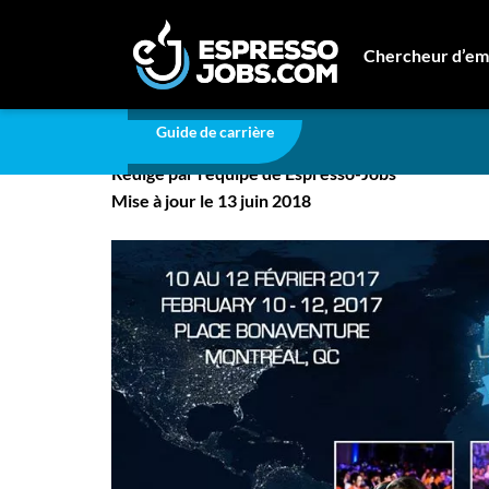
Carrière
Le 15e Lan ETS a eu lieu en fin de semai
Chercheur d’em
Le 15e Lan ETS a eu li
Connexion
Guide de carrière
Créez un compte
Rédigé par l'équipe de Espresso-Jobs
Emplois
Mise à jour le 13 juin 2018
Recherchez un emploi
Compagnies
Ma boîte à outils
Conseils carrière
Nos chroniques
Inscrivez-vous à l'infolettre