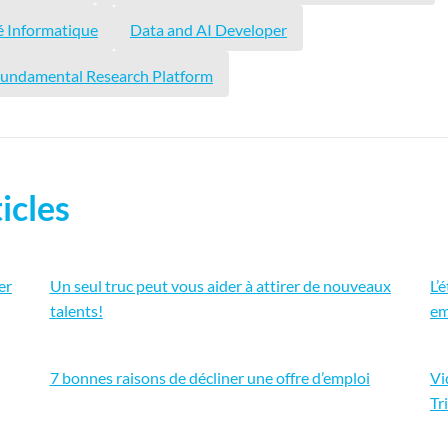
té Informatique
Data and AI Developer
, Fundamental Research Platform
icles
er
Un seul truc peut vous aider à attirer de nouveaux
L’
talents!
em
7 bonnes raisons de décliner une offre d’emploi
Vi
Tr