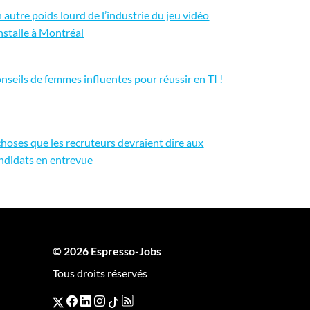
 autre poids lourd de l’industrie du jeu vidéo
installe à Montréal
nseils de femmes influentes pour réussir en TI !
choses que les recruteurs devraient dire aux
ndidats en entrevue
© 2026 Espresso-Jobs
Tous droits réservés