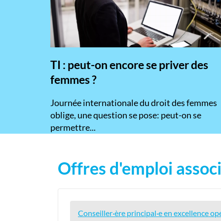
TI : peut-on encore se priver des
femmes ?
​Journée internationale du droit des femmes
oblige, une question se pose: peut-on se
permettre...
Offres d'emploi associ
Conseiller·ère principal·e en excellence op