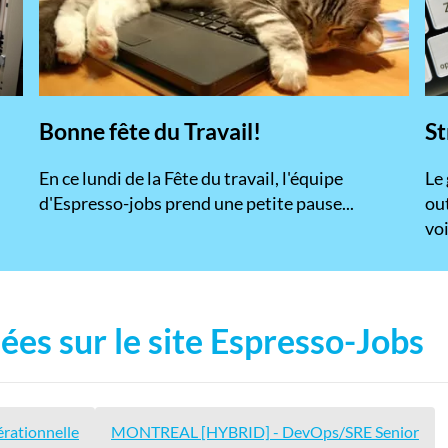
Bonne fête du Travail!
St
En ce lundi de la Fête du travail, l'équipe
​Le
d'Espresso-jobs prend une petite pause...
ou
voi
ées sur le site Espresso-Jobs
érationnelle
MONTREAL [HYBRID] - DevOps/SRE Senior