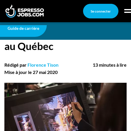
Se connecter
Carrière
Une carrière en jeu vidéo au Québec
Connexion
Guide de carrière
Une carrière en jeu vidéo
Créez un compte
au Québec
Emplois
Recherchez un emploi
Rédigé par
Florence Tison
13 minutes à lire
Compagnies
Mise à jour le 27 mai 2020
Ma boîte à outils
Conseils carrière
Nos chroniques
Inscrivez-vous à l'infolettre