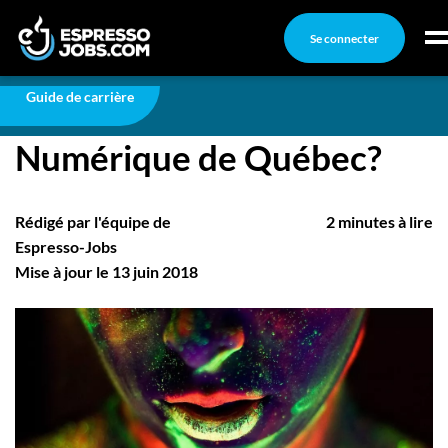
Se connecter
Carrière
Que faire à la 2e Semaine Numérique de Québec?
Connexion
Guide de carrière
Que faire à la 2e Semaine
Créez un compte
Numérique de Québec?
Emplois
Recherchez un emploi
Rédigé par l'équipe de
2 minutes à lire
Compagnies
Espresso-Jobs
Mise à jour le 13 juin 2018
Ma boîte à outils
Conseils carrière
Nos chroniques
Inscrivez-vous à l'infolettre