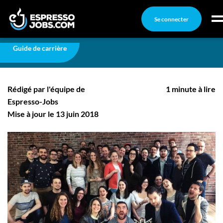
Se connecter
Carrière
Squeeze remporte un prix!
Connexion
Guide de carrière
Squeeze remporte un prix!
Créez un compte
Rédigé par l'équipe de
1 minute à lire
Emplois
Espresso-Jobs
Recherchez un emploi
Mise à jour le 13 juin 2018
Compagnies
Ma boîte à outils
Conseils carrière
Nos chroniques
Inscrivez-vous à l'infolettre