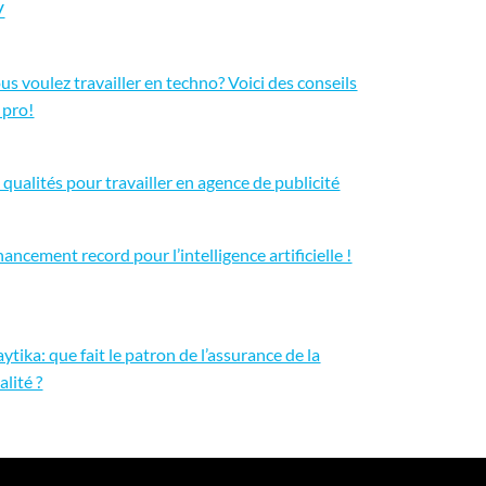
V
us voulez travailler en techno? Voici des conseils
 pro!
 qualités pour travailler en agence de publicité
nancement record pour l’intelligence artificielle !
aytika: que fait le patron de l’assurance de la
alité ?