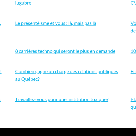
lugubre
C
,
Le présentéisme et vous : là, mais pas là
Vo
de
8 carrières techno qui seront le plus en demande
10
!
Combien gagne un chargé des relations publiques
Fi
au Québec?
à
Travaillez-vous pour une institution toxique?
Pl
qu