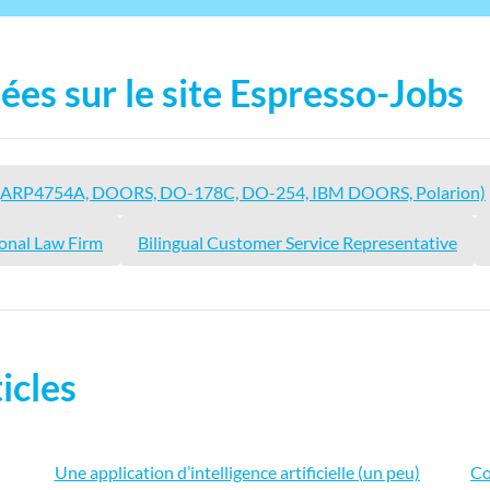
ées sur le site Espresso-Jobs
r (ARP4754A, DOORS, DO-178C, DO-254, IBM DOORS, Polarion)
ional Law Firm
Bilingual Customer Service Representative
icles
Une application d’intelligence artificielle (un peu)
Co