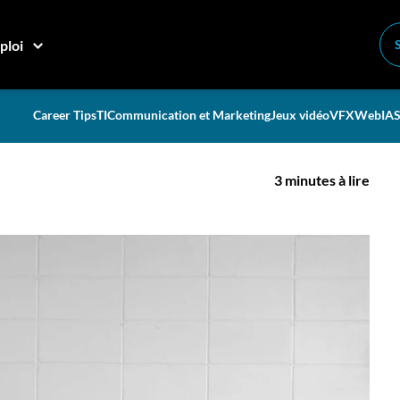
vue? Voici nos conseils!
ploi
t stress en entrevue?
Career Tips
TI
Communication et Marketing
Jeux vidéo
VFX
Web
IA
S
3 minutes à lire