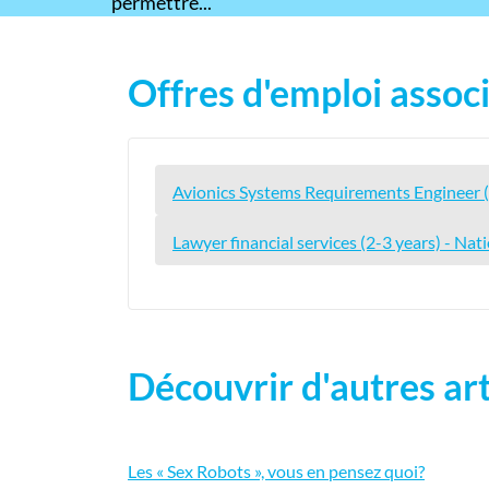
permettre...
Offres d'emploi associ
Avionics Systems Requirements Enginee
Lawyer financial services (2-3 years) - Nat
Découvrir d'autres art
Les « Sex Robots », vous en pensez quoi?