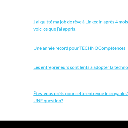
J’ai quitté ma job de rêve à LinkedIn après 4 mois
voici ce que j’ai appris!
Une année record pour TECHNOCompétences
Les entrepreneurs sont lents à adopter la techno
Êtes-vous prêts pour cette entrevue incroyable 
UNE question?