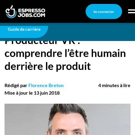
Se connecter
Carrière
Producteur VR : comprendre l’être humain
derrière le produit
Connexion
Guide de carrière
Producteur VR :
Créez un compte
comprendre l’être humain
Emplois
derrière le produit
Recherchez un emploi
Compagnies
Rédigé par
Florence Breton
4 minutes à lire
Ma boîte à outils
Mise à jour le 13 juin 2018
Conseils carrière
Nos chroniques
Inscrivez-vous à l'infolettre