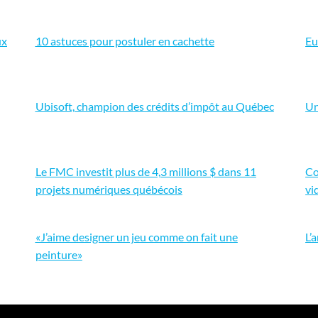
ux
10 astuces pour postuler en cachette
Eu
Ubisoft, champion des crédits d’impôt au Québec
Un
Le FMC investit plus de 4,3 millions $ dans 11
Co
projets numériques québécois
vi
«J’aime designer un jeu comme on fait une
L’
peinture»