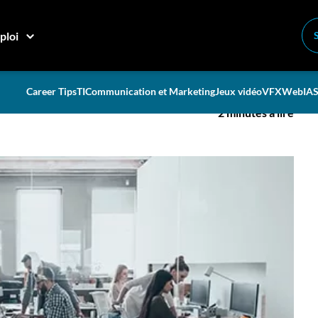
ploi
 numérique »
Career Tips
TI
Communication et Marketing
Jeux vidéo
VFX
Web
IA
S
2 minutes à lire