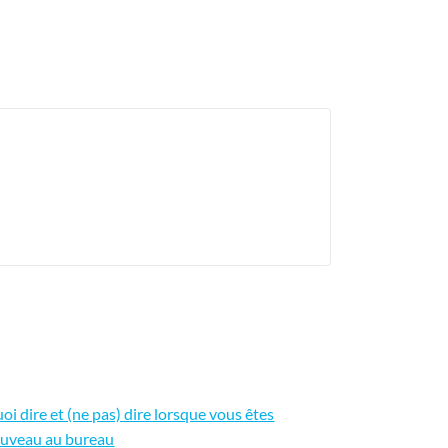
oi dire et (ne pas) dire lorsque vous êtes
uveau au bureau