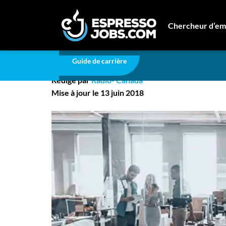
Carrière
Prévenir le « tsunami numérique »
Chercheur d’em
Prévenir le « tsunami
Connexion
Guide de carrière
Créez un compte
Rédigé par
Radio- Canada
Emplois
Mise à jour le 13 juin 2018
Recherchez un emploi
Compagnies
Ma boîte à outils
Conseils carrière
Nos chroniques
Inscrivez-vous à l'infolettre