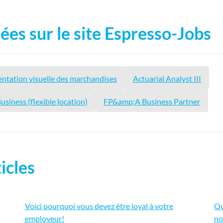
ées sur le site Espresso-Jobs
entation visuelle des marchandises
Actuarial Analyst III
usiness (flexible location)
FP&amp;A Business Partner
icles
Voici pourquoi vous devez être loyal à votre
Qu
employeur!
no