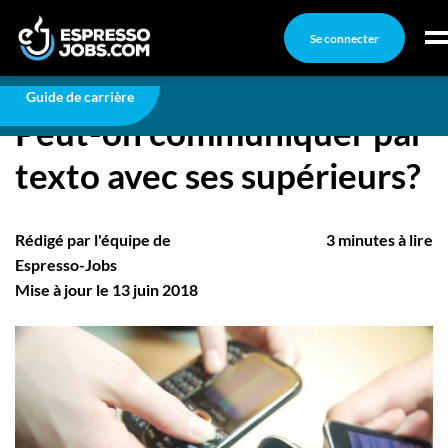
Se connecter
Carrière
Peut-on communiquer par texto avec ses
supérieurs?
Connexion
Guide de carrière
Peut-on communiquer par
Créez un compte
texto avec ses supérieurs?
Emplois
Recherchez un emploi
Rédigé par l'équipe de
3 minutes à lire
Compagnies
Espresso-Jobs
Mise à jour le 13 juin 2018
Ma boîte à outils
Conseils carrière
Nos chroniques
Inscrivez-vous à l'infolettre