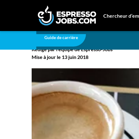
Carrière
Comment se créer un profil LinkedIn ef
Chercheur d’em
Comment se créer un p
Connexion
Guide de carrière
Créez un compte
Rédigé par l'équipe de Espresso-Jobs
Emplois
Mise à jour le 13 juin 2018
Recherchez un emploi
Compagnies
Ma boîte à outils
Conseils carrière
Nos chroniques
Inscrivez-vous à l'infolettre