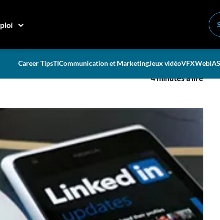
ficace
ploi
rofil LinkedIn efficace
Career Tips
TI
Communication et Marketing
Jeux vidéo
VFX
Web
IA
S
4 minutes à lire