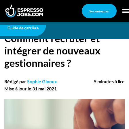
Se connecter
Carrière
Comment recruter et intégrer de nouveaux
gestionnaires ?
Connexion
Guide de carrière
Comment recruter et
Créez un compte
intégrer de nouveaux
Emplois
gestionnaires ?
Recherchez un emploi
Compagnies
Rédigé par
Sophie Ginoux
5 minutes à lire
Ma boîte à outils
Mise à jour le 31 mai 2021
Conseils carrière
Nos chroniques
Inscrivez-vous à l'infolettre