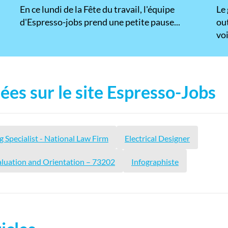
En ce lundi de la Fête du travail, l'équipe
​Le
d'Espresso-jobs prend une petite pause...
ou
voi
ées sur le site Espresso-Jobs
g Specialist - National Law Firm
Electrical Designer
aluation and Orientation – 73202
Infographiste