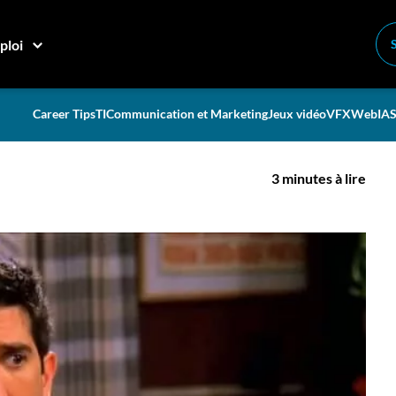
par courriel!
ploi
es introductions par
Career Tips
TI
Communication et Marketing
Jeux vidéo
VFX
Web
IA
S
3 minutes à lire