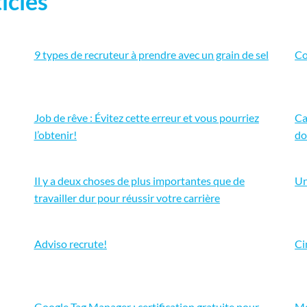
icles
9 types de recruteur à prendre avec un grain de sel
Co
Job de rêve : Évitez cette erreur et vous pourriez
Ca
l’obtenir!
do
Il y a deux choses de plus importantes que de
Un
travailler dur pour réussir votre carrière
Adviso recrute!
Ci
Google Tag Manager : certification gratuite pour
Mo