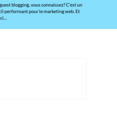
 guest blogging, vous connaissez? C’est un
til performant pour le marketing web. Et
ci...