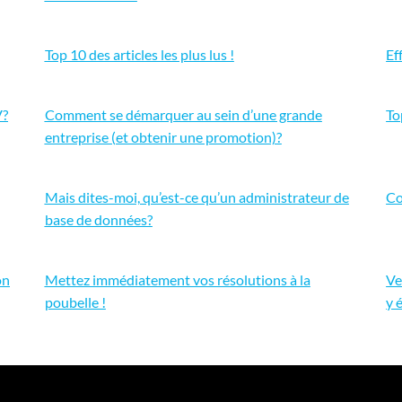
Top 10 des articles les plus lus !
Ef
V?
Comment se démarquer au sein d’une grande
To
entreprise (et obtenir une promotion)?
Mais dites-moi, qu’est-ce qu’un administrateur de
Co
base de données?
on
Mettez immédiatement vos résolutions à la
Ve
poubelle !
y 