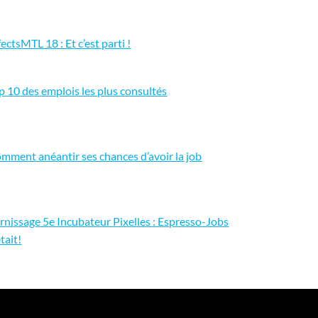
fectsMTL 18 : Et c’est parti !
p 10 des emplois les plus consultés
mment anéantir ses chances d’avoir la job
rnissage 5e Incubateur Pixelles : Espresso-Jobs
était!