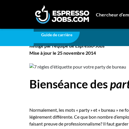
Carrière
7 règles d'étiquette pour votre party d
Chercheur d’em
7 règles d'étiquette p
Connexion
Guide de carrière
Créez un compte
Rédigé par l'équipe de Espresso-Jobs
Emplois
Mise à jour le 25 novembre 2014
Recherchez un emploi
Compagnies
Bienséance des
par
Ma boîte à outils
Conseils carrière
Nos chroniques
Normalement, les mots « party » et « bureau » ne fon
Inscrivez-vous à l'infolettre
légèrement différente. Ce que bon nombre d’employ
faisant preuve de professionnalisme? Il faut garder