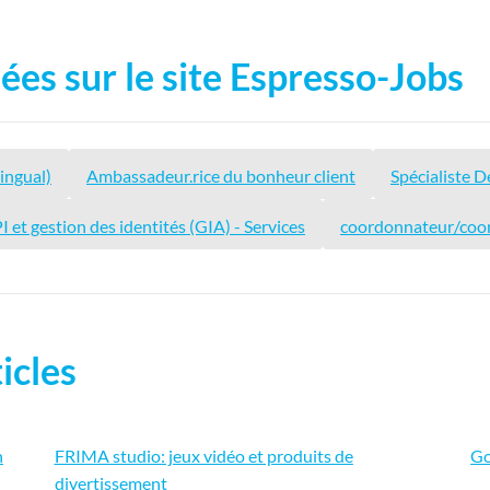
ées sur le site Espresso-Jobs
ingual)
Ambassadeur.rice du bonheur client
Spécialiste 
I et gestion des identités (GIA) - Services
coordonnateur/coor
icles
n
FRIMA studio: jeux vidéo et produits de
Go
divertissement