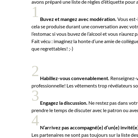
avons préparé une liste de règles d’étiquette pour
Employeurs
1
Publiez une offre d'emploi
Buvez et mangez avec modération.
Vous est-i
cela se produise durant une conversation avec vot
l’estomac si vous buvez de l’alcool et vous n’aurez p
Fait vécu : imaginez la honte d’une amie de collèg
que regrettables! ;-)
2
Habillez-vous convenablement.
Renseignez-vo
professionnelle! Les vêtements trop révélateurs son
3
Engagez la discussion.
Ne restez pas dans votre
prendre le temps de discuter avec le patron ou avec 
4
N’arrivez pas accompagné(e) d’un(e) invité(e) 
Les partenaires ne sont pas toujours sur la liste des