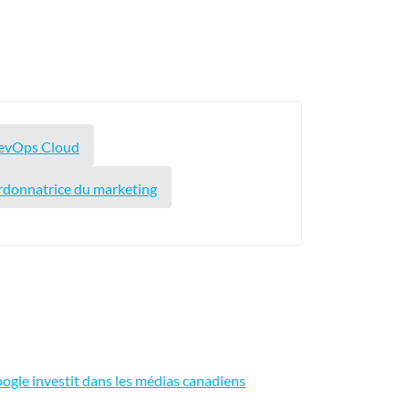
DevOps Cloud
donnatrice du marketing
ogle investit dans les médias canadiens