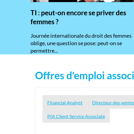
TI : peut-on encore se priver des
femmes ?
​Journée internationale du droit des femmes
oblige, une question se pose: peut-on se
permettre...
Offres d'emploi associ
Financial Analyst
Directeur des ventes
PIA Client Service Associate