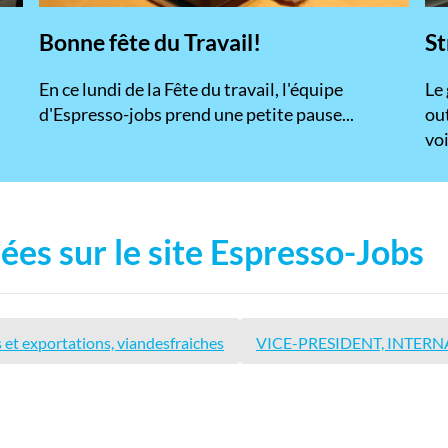
Bonne fête du Travail!
St
En ce lundi de la Fête du travail, l'équipe
​Le
d'Espresso-jobs prend une petite pause...
ou
voi
ées sur le site Espresso-Jobs
 et exportations, viandesfraiches
VICE-PRESIDENT, INTERN