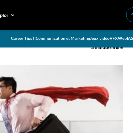
l
ploi
sens à son travail
Career Tips
TI
Communication et Marketing
Jeux vidéo
VFX
Web
IA
S
3 minutes à lire