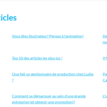
icles
Vous êtes illustrateur? Pensez à l’animation!
De
ma
Top 10 des articles les plus lus !
9 
Que fait un gestionnaire de production chez Ludia
Pa
?
Ca
Comment se démarquer au sein d’une grande
L'
entreprise (et obtenir une promotion)?