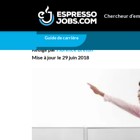
Carrière
3 façons de donner un sens à son travai
Chercheur d’em
3 façons de donner un 
Connexion
Guide de carrière
Créez un compte
Rédigé par
Florence Breton
Emplois
Mise à jour le 29 juin 2018
Recherchez un emploi
Compagnies
Ma boîte à outils
Conseils carrière
Nos chroniques
Inscrivez-vous à l'infolettre