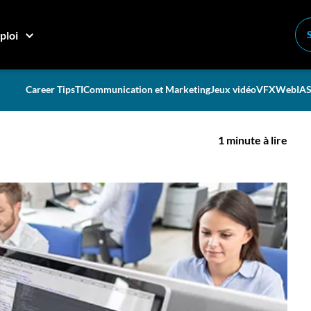
es plus en demande
ploi
ogrammation les plus en
Career Tips
TI
Communication et Marketing
Jeux vidéo
VFX
Web
IA
S
1 minute à lire