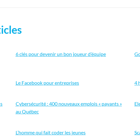
icles
6 clés pour devenir un bon joueur d’équipe
Go
Le Facebook pour entreprises
4 
us
Cybersécurité : 400 nouveaux emplois « payants »
El
au Québec
L’homme qui fait coder les jeunes
Sc