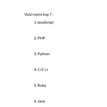
Voici notre top 7 :
1.JavaScript
2. PHP
3. Python
4. C/C++
5. Ruby
6. Java