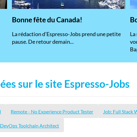
Bonne fête du Canada!
Bo
La rédaction d'Espresso-Jobs prend une petite
La
pause. De retour demain...
vou
Bap
ées sur le site Espresso-Jobs
l
Remote - No Experience Product Tester
Job: Full Stack
DevOps Toolchain Architect