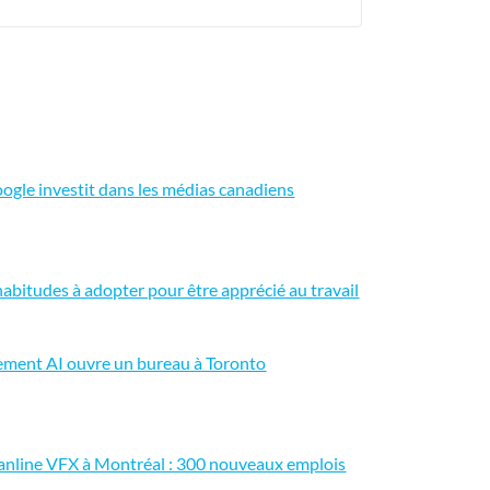
ogle investit dans les médias canadiens
habitudes à adopter pour être apprécié au travail
ement AI ouvre un bureau à Toronto
anline VFX à Montréal : 300 nouveaux emplois