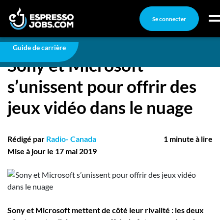
Se connecter
Jeux vidéo
Sony et Microsoft s’unissent pour offrir des
jeux vidéo dans le nuage
Connexion
Guide de carrière
Sony et Microsoft
Créez un compte
s’unissent pour offrir des
Emplois
jeux vidéo dans le nuage
Recherchez un emploi
Compagnies
Rédigé par
Radio- Canada
1 minute à lire
Ma boîte à outils
Mise à jour le 17 mai 2019
Conseils carrière
Nos chroniques
Inscrivez-vous à l'infolettre
Sony et Microsoft mettent de côté leur rivalité : les deux