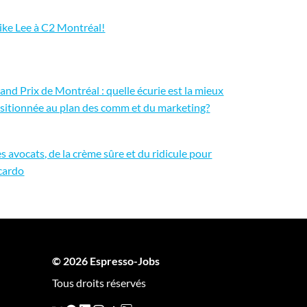
ike Lee à C2 Montréal!
and Prix de Montréal : quelle écurie est la mieux
sitionnée au plan des comm et du marketing?
s avocats, de la crème sûre et du ridicule pour
cardo
© 2026 Espresso-Jobs
Tous droits réservés