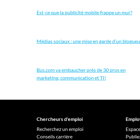
Est-ce que la publicité mobile frappe un mur?
Médias sociaux : une mise en garde d’un blogueu
Bus.com va embaucher près de 30 pros en
marketing, communication et TI!
Chercheurs d'emploi
Emplo
Recherchez un emploi
Espac
Conseils carrière
Publie