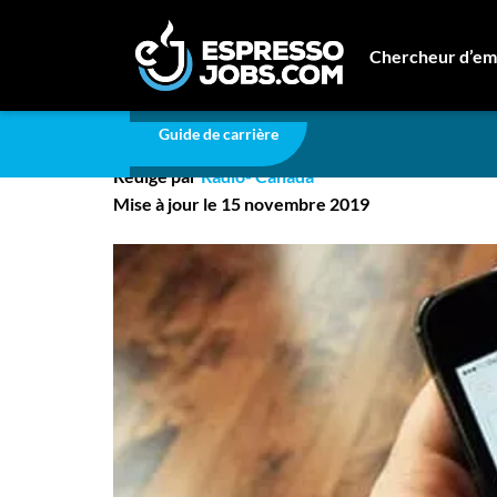
Communication et Marketing
Recruter via Ti
Chercheur d’em
Recruter via Tinder
Connexion
Guide de carrière
Créez un compte
Rédigé par
Radio- Canada
Emplois
Mise à jour le 15 novembre 2019
Recherchez un emploi
Compagnies
Ma boîte à outils
Conseils carrière
Nos chroniques
Inscrivez-vous à l'infolettre