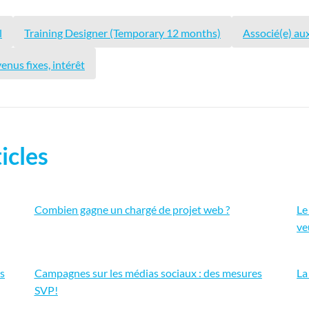
l
Training Designer (Temporary 12 months)
Associé(e) aux
enus fixes, intérêt
icles
Combien gagne un chargé de projet web ?
Le
ve
es
Campagnes sur les médias sociaux : des mesures
La
SVP!