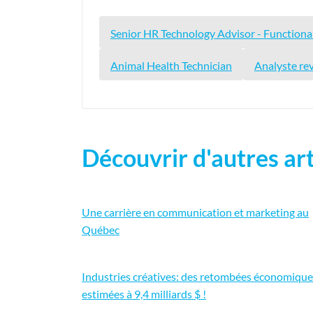
Senior HR Technology Advisor - Functiona
Animal Health Technician
Analyste rev
Découvrir d'autres art
Une carrière en communication et marketing au
Québec
Industries créatives: des retombées économiqu
estimées à 9,4 milliards $ !