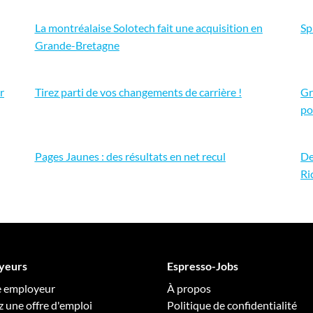
La montréalaise Solotech fait une acquisition en
Sp
Grande-Bretagne
r
Tirez parti de vos changements de carrière !
Gr
po
Pages Jaunes : des résultats en net recul
De
Ri
yeurs
Espresso-Jobs
e employeur
À propos
z une offre d'emploi
Politique de confidentialité