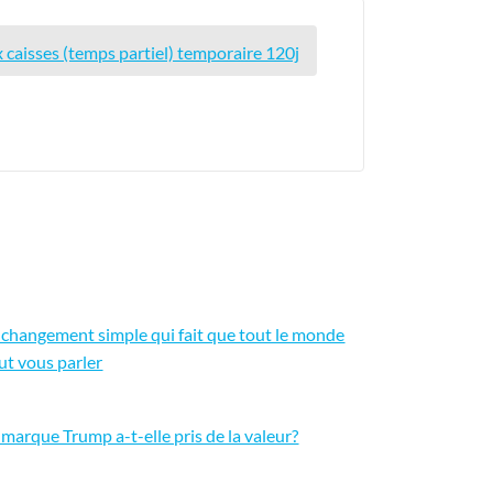
 caisses (temps partiel) temporaire 120j
 changement simple qui fait que tout le monde
ut vous parler
 marque Trump a-t-elle pris de la valeur?