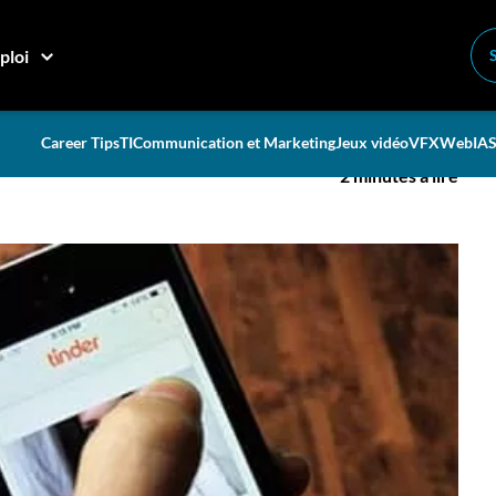
nder
ploi
Career Tips
TI
Communication et Marketing
Jeux vidéo
VFX
Web
IA
S
2 minutes à lire