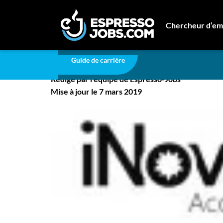
Carrière
Top 5 emplois les plus consultés
Chercheur d’em
Top 5 emplois les plus
Connexion
Guide de carrière
Créez un compte
Rédigé par l'équipe de Espresso-Jobs
Emplois
Mise à jour le 7 mars 2019
Recherchez un emploi
Compagnies
Ma boîte à outils
Conseils carrière
Nos chroniques
Inscrivez-vous à l'infolettre