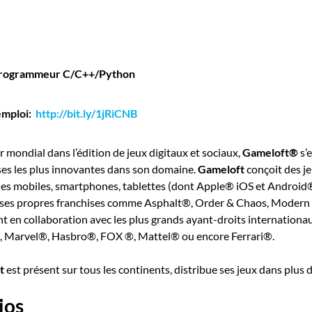
Programmeur C/C++/Python
emploi:
http://bit.ly/1jRiCNB
 mondial dans l’édition de jeux digitaux et sociaux,
Gameloft®
s’
ses les plus innovantes dans son domaine.
Gameloft
conçoit des j
es mobiles, smartphones, tablettes (dont Apple® iOS et Android®)
ses propres franchises comme Asphalt®, Order & Chaos, Modern 
t en collaboration avec les plus grands ayant-droits internation
 Marvel®, Hasbro®, FOX ®, Mattel® ou encore Ferrari®.
t
est présent sur tous les continents, distribue ses jeux dans plu
ios