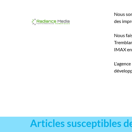
Nous som
des impre
Nous fai
Tremblan
IMAX entr
L'agence
développ
Articles susceptibles d