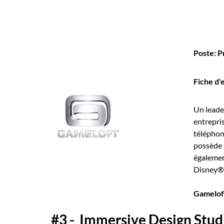
Poste: 
Fiche d'
Un leader
entrepri
téléphon
possède 
égalemen
Disney®,
Gamelof
#3 - Immersive Design Stud