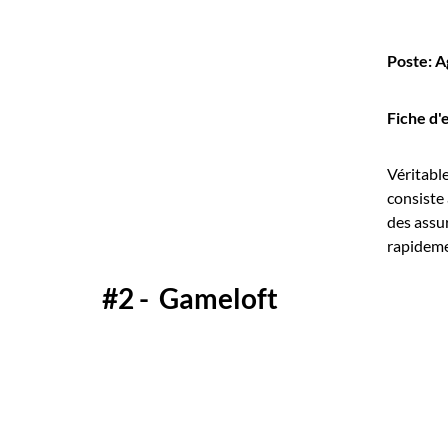
Poste: A
Fiche d'
Véritabl
consiste
des assur
rapideme
#2 - Gameloft