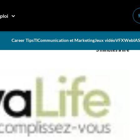
ploi
 consultés
Career Tips
TI
Communication et Marketing
Jeux vidéo
VFX
Web
IA
S
3 minutes à lire